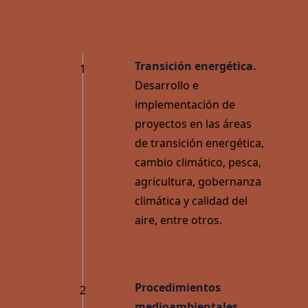
Mercantil
Transición energética.
1
Desarrollo e
implementación de
proyectos en las áreas
de transición energética,
Civil
cambio climático, pesca,
agricultura, gobernanza
climática y calidad del
aire, entre otros.
Medioambiental
Procedimientos
2
medioambientales